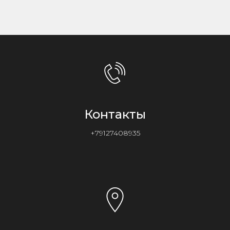
Контакты
+79127408935