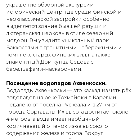
украшение обзорной экскурсии —
исторический центр, где среди финской и
неоклассической застройки особенно
выделяется здание бывшей ратуши и
лютеранская церковь в стиле северный
модерн. Вы увидите уникальный парк
Ваккосалми с гранитными набережными и
комплекс старых финских вилл, а также
знаменитый Дом купца Седова с
барельефами-маскаронами.
Посещение водопадов Ахвенкоски.
Водопады Ахвенкоски — это каскад из четырёх
водопадов на реке Тохмайоки в Карелии,
недалеко от посёлка Рускеала и в 27 км от
города Сортавалы. Их высота достигает около
4 метров, а вода имеет необычный
коричневатый оттенок из‑за высокого
содержания железа и торфа. Вокруг